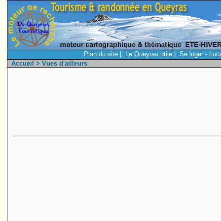
Plan du site
|
Le Queyras utile
|
Se loger - Loc
Accueil
> Vues d'ailleurs