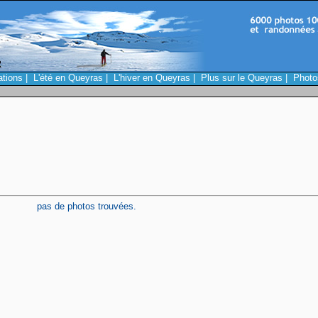
ations
|
L'été en Queyras
|
L'hiver en Queyras
|
Plus sur le Queyras
|
Photo
pas de photos trouvées.