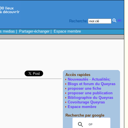
Recherche
s medias
|
Partager-échanger
|
Espace membre
Accès rapides
Nouveautés - Actualités;
Blogs et forum du Queyras
proposer une fiche
proposer une publication
Bibliographie du Queyras
Covoiturage Queyras
Espace membre
Recherche par google