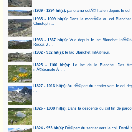
i1939 - 1294 hit(s):
panorama cotÃ© Italien depuis le col
i1935 - 1009 hit(s):
Dans la montÃ©e au col Blanchet v
Christoph ...
i1933 - 1367 hit(s):
Vue depuis le lac Blanchet InfÃ©ri
Rocca B ...
i1932 - 932 hit(s):
le lac Blanchet InfÃ©rieur.
i1825 - 1100 hit(s):
Le lac de la Blanche. Des Arni
mÃ©dicinale Ã ...
i1827 - 1016 hit(s):
Au dÃ©part du sentier vers le col dep
...
i1826 - 1038 hit(s):
Dans la descente du col fin de parcou
...
i1824 - 953 hit(s):
DÃ©part du sentier vers le col. DerriÃ¨re