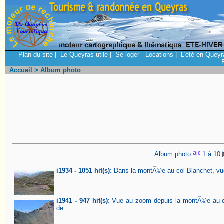
Plan du site
|
Le Queyras utile
|
Se loger - Locations
|
L'été en Queyr
Accueil
> Album photo
Album photo
1 à 10
i1934 - 1051 hit(s):
Dans la montÃ©e au col Blanchet, vue s
i1941 - 947 hit(s):
Vue au zoom depuis la montÃ©e au col
de ...