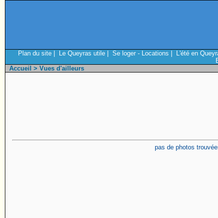
Plan du site
|
Le Queyras utile
|
Se loger - Locations
|
L'été en Queyr
Accueil
> Vues d'ailleurs
pas de photos trouvée