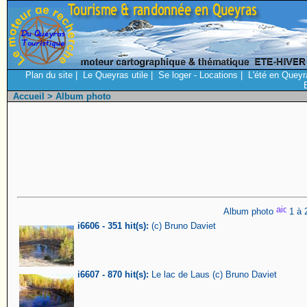
Plan du site
|
Le Queyras utile
|
Se loger - Locations
|
L'été en Queyr
Accueil
> Album photo
Album photo
1 à 
i6606 - 351 hit(s):
(c) Bruno Daviet
i6607 - 870 hit(s):
Le lac de Laus (c) Bruno Daviet