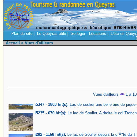
Plan du site
|
Le Queyras utile
|
Se loger - Locations
|
L'été en Queyr
Accueil
> Vues d'ailleurs
Vues d'ailleurs
1 à 10
i5347 - 1803 hit(s):
Lac de soulier une belle aire de piqu
i5235 - 670 hit(s):
Le lac de Soulier. A droite le col Tron
i282 - 1168 hit(s):
Le lac de Soulier depuis la crÃªte du 