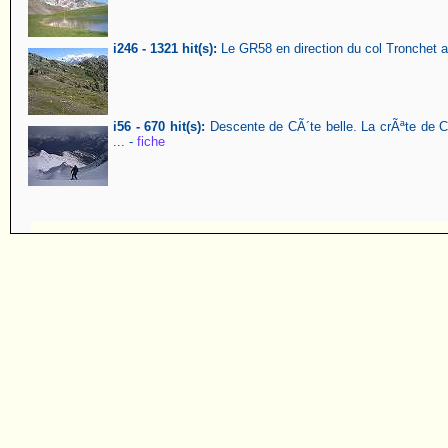
i246 - 1321 hit(s):
Le GR58 en direction du col Tronchet 
i56 - 670 hit(s):
Descente de CÃ´te belle. La crÃªte de CÃ
... -
fiche