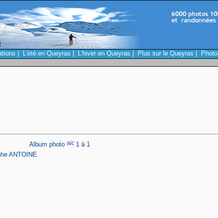
ations
|
L'été en Queyras
|
L'hiver en Queyras
|
Plus sur le Queyras
|
Photo
Album photo
1 à 1
ophe ANTOINE