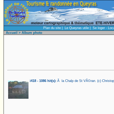
Plan du site
|
Le Queyras utile
|
Se loger - Loc
Accueil
> Album photo
i418 - 1086 hit(s):
Ã la Chalp de St VÃ©ran. (c) Christ