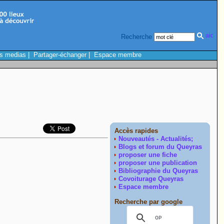
Recherche
s medias
|
Partager-échanger
|
Espace membre
Accès rapides
Nouveautés - Actualités;
Blogs et forum du Queyras
proposer une fiche
proposer une publication
Bibliographie du Queyras
Covoiturage Queyras
Espace membre
Recherche par google