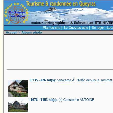
Plan du site
|
Le Queyras utile
|
Se loger - Loc
Accueil
> Album photo
i6135 - 476 hit(s):
panorama Ã 360Â° depuis le sommet de 
i1676 - 1453 hit(s):
(c) Christophe ANTOINE