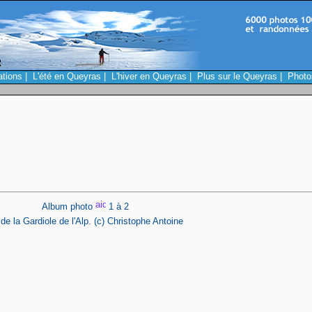
ations
|
L'été en Queyras
|
L'hiver en Queyras
|
Plus sur le Queyras
|
Photo
Album photo
1 à 2
la Gardiole de l'Alp. (c) Christophe Antoine