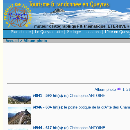
Plan du site
|
Le Queyras utile
|
Se loger - Locations
|
L'été en Queyr
Accueil
> Album photo
Album photo
1 à 
i4941 - 590 hit(s):
(c) Christophe ANTOINE
i4946 - 694 hit(s):
le poste optique de la crÃªte des Cha
i4944 - 617 hit(s):
(c) Christophe ANTOINE