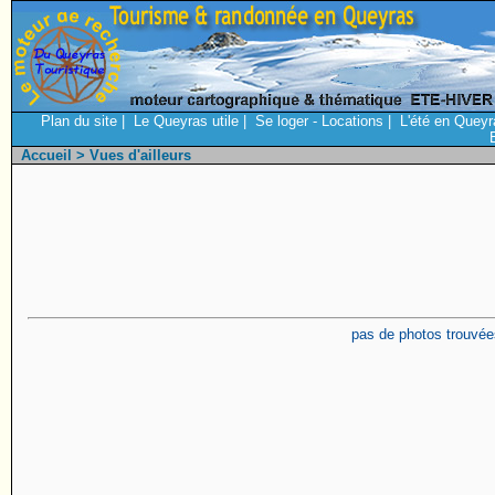
Plan du site
|
Le Queyras utile
|
Se loger - Locations
|
L'été en Queyr
Accueil
> Vues d'ailleurs
pas de photos trouvée