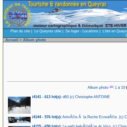
Plan du site
|
Le Queyras utile
|
Se loger - Locations
|
L'été en Queyr
Accueil
> Album photo
Album photo
1 à 10
i4141 - 613 hit(s):
d60 (c) Christophe ANTOINE
i4144 - 576 hit(s):
ArrivÃ©e Ã la Roche EcroulÃ©e. (c) 
i4155 - 690 hit(s):
Le petit belvÃ©dÃ¨re du Viso. (c) Chr