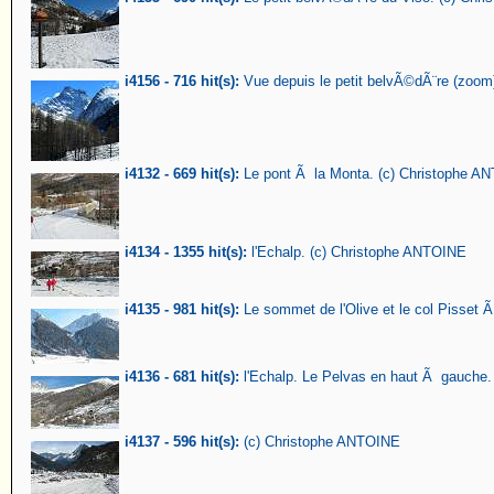
i4156 - 716 hit(s):
Vue depuis le petit belvÃ©dÃ¨re (zoom
i4132 - 669 hit(s):
Le pont Ã la Monta. (c) Christophe A
i4134 - 1355 hit(s):
l'Echalp. (c) Christophe ANTOINE
i4135 - 981 hit(s):
Le sommet de l'Olive et le col Pisset 
i4136 - 681 hit(s):
l'Echalp. Le Pelvas en haut Ã gauche.
i4137 - 596 hit(s):
(c) Christophe ANTOINE