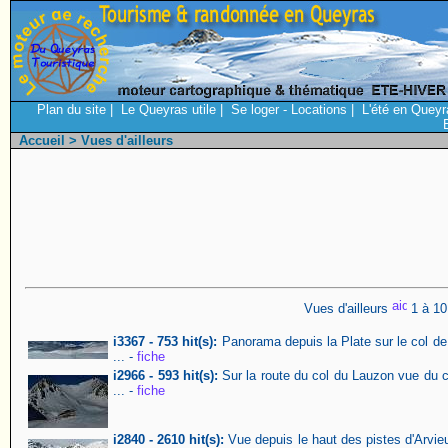
Plan du site
|
Le Queyras utile
|
Se loger - Locations
|
L'été en Queyr
Accueil
> Vues d'ailleurs
Vues d'ailleurs
1 à 10
i3367 - 753 hit(s):
Panorama depuis la Plate sur le col de
... -
fiche
i2966 - 593 hit(s):
Sur la route du col du Lauzon vue du co
... -
fiche
i2840 - 2610 hit(s):
Vue depuis le haut des pistes d'Arvie