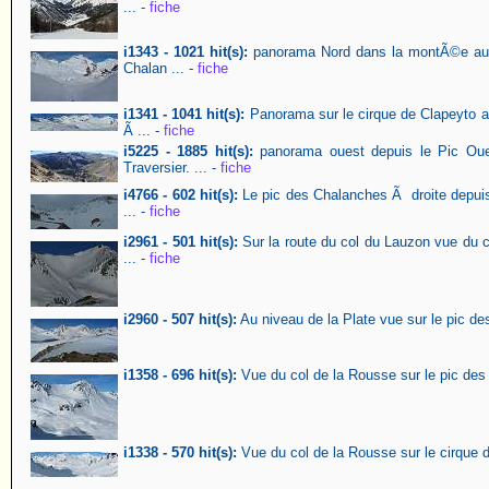
... -
fiche
i1343 - 1021 hit(s):
panorama Nord dans la montÃ©e au c
Chalan ... -
fiche
i1341 - 1041 hit(s):
Panorama sur le cirque de Clapeyto av
Ã ... -
fiche
i5225 - 1885 hit(s):
panorama ouest depuis le Pic Oue
Traversier. ... -
fiche
i4766 - 602 hit(s):
Le pic des Chalanches Ã droite depuis 
... -
fiche
i2961 - 501 hit(s):
Sur la route du col du Lauzon vue du co
... -
fiche
i2960 - 507 hit(s):
Au niveau de la Plate vue sur le pic d
i1358 - 696 hit(s):
Vue du col de la Rousse sur le pic de
i1338 - 570 hit(s):
Vue du col de la Rousse sur le cirque