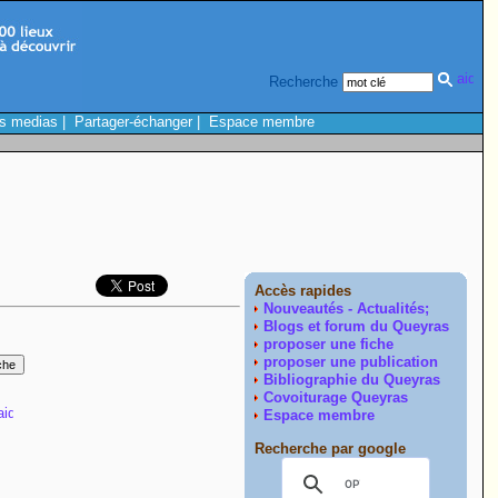
Recherche
s medias
|
Partager-échanger
|
Espace membre
Accès rapides
Nouveautés - Actualités;
Blogs et forum du Queyras
proposer une fiche
proposer une publication
Bibliographie du Queyras
Covoiturage Queyras
Espace membre
Recherche par google