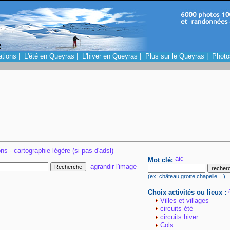
ations
|
L'été en Queyras
|
L'hiver en Queyras
|
Plus sur le Queyras
|
Photo
ons
-
cartographie légère (si pas d'adsl)
Mot clé:
agrandir l'image
(ex: château,grotte,chapelle ...)
Choix activités ou lieux :
Villes et villages
circuits été
circuits hiver
Cols