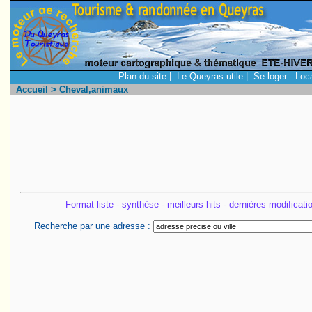
Plan du site
|
Le Queyras utile
|
Se loger - Loc
Accueil
> Cheval,animaux
Format liste
-
synthèse
-
meilleurs hits
-
dernières modificati
Recherche par une adresse :