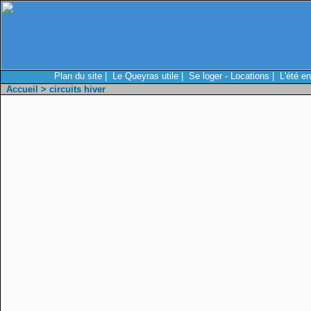
Plan du site
|
Le Queyras utile
|
Se loger - Locations
|
L'été e
Accueil
> circuits hiver