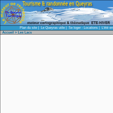
Plan du site
|
Le Queyras utile
|
Se loger - Locations
|
L'été e
Accueil
> Les Lacs