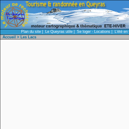
Plan du site
|
Le Queyras utile
|
Se loger - Locations
|
L'été en
Accueil
> Les Lacs