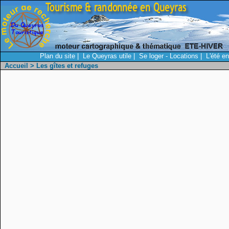
Plan du site
|
Le Queyras utile
|
Se loger - Locations
|
L'été e
Accueil
> Les gîtes et refuges