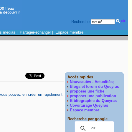
Recherche
s medias
|
Partager-échanger
|
Espace membre
Accès rapides
Nouveautés - Actualités;
Blogs et forum du Queyras
proposer une fiche
vous pouvez en créer un rapidement.
proposer une publication
Bibliographie du Queyras
Covoiturage Queyras
Espace membre
Recherche par google