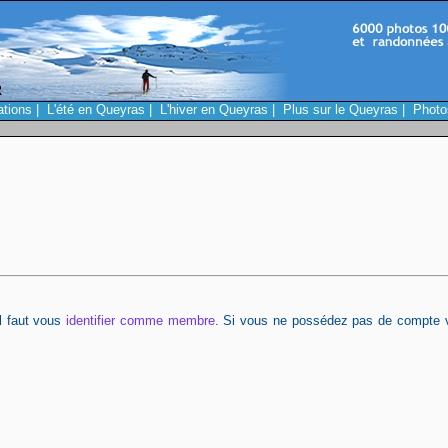
ations
|
L'été en Queyras
|
L'hiver en Queyras
|
Plus sur le Queyras
|
Photo
il faut vous
identifier comme membre
. Si vous ne possédez pas de compte 