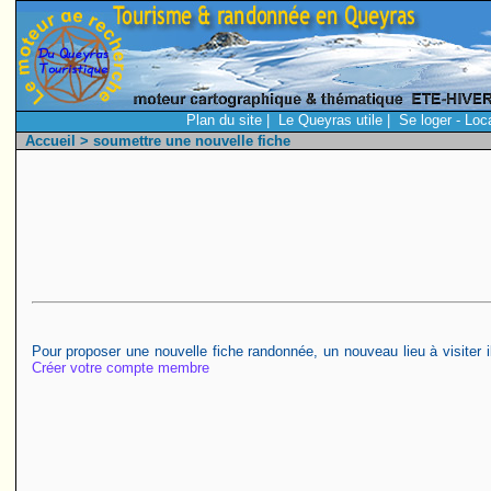
Plan du site
|
Le Queyras utile
|
Se loger - Loc
Accueil
> soumettre une nouvelle fiche
Pour proposer une nouvelle fiche randonnée, un nouveau lieu à visiter 
Créer votre compte membre