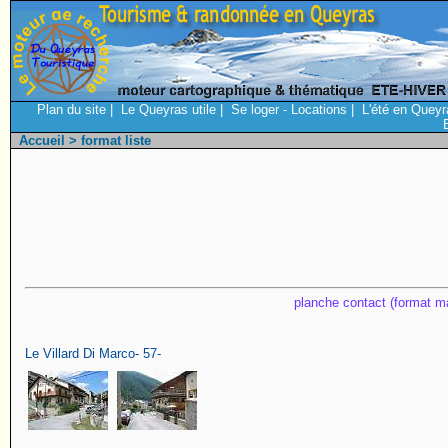
Plan du site
|
Le Queyras utile
|
Se loger - Locations
|
L'été en Queyr
Accueil
> format liste
planche contact (format ma
Le Villard Di Marco- 57-