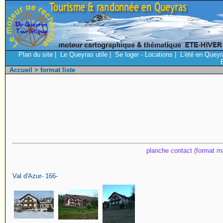
Plan du site
|
Le Queyras utile
|
Se loger - Locations
|
L'été en Queyr
Accueil
> format liste
planche contact (format ma
Val d'Azur- 166-