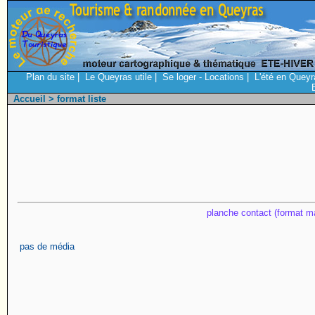
Plan du site
|
Le Queyras utile
|
Se loger - Locations
|
L'été en Queyr
Accueil
> format liste
planche contact (format ma
pas de média