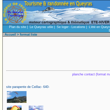
Plan du site
|
Le Queyras utile
|
Se loger - Locations
|
L'été en Queyr
Accueil
> format liste
planche contact (format ma
site parapente de Ceillac- 640-