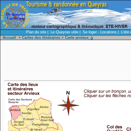
Plan du site
|
Le Queyras utile
|
Se loger - Locations
|
L'été
Accueil
>
Cartes des itinéraires
> Carte arvieux_g