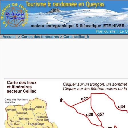
Plan du site
|
Le Q
Accueil
>
Cartes des itinéraires
> Carte ceillac_k