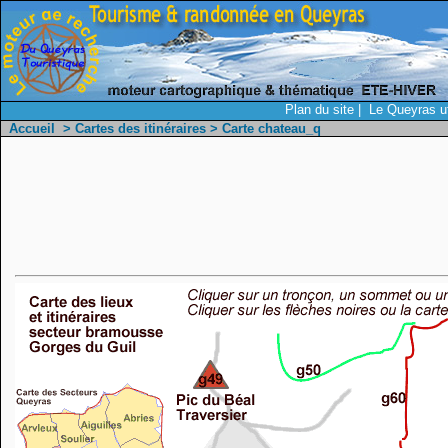
Plan du site
|
Le Queyras ut
Accueil
>
Cartes des itinéraires
> Carte chateau_q