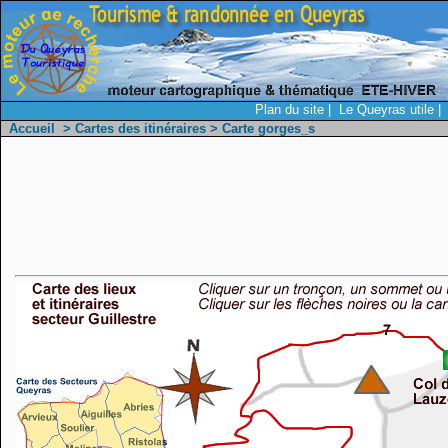
Plan du site
|
Le Queyras utile
|
Accueil
>
Cartes des itinéraires
> Carte gorges_s