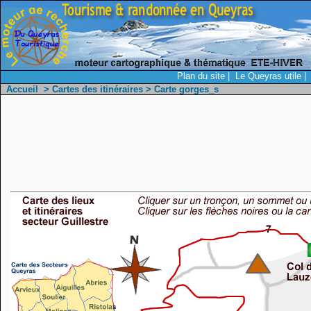
Plan du site
|
Le Queyras utile
|
Accueil
>
Cartes des itinéraires
> Carte gorges_s