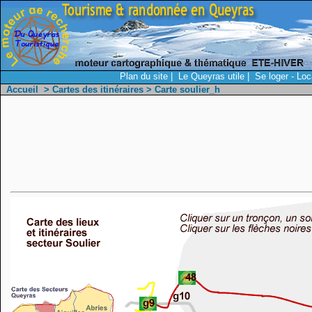
Plan du site
|
Le Queyras utile
|
Se loger - Loc
Accueil
>
Cartes des itinéraires
> Carte soulier_h