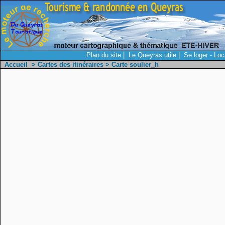
Plan du site
|
Le Queyras utile
|
Se loger - Loc
Accueil
>
Cartes des itinéraires
> Carte soulier_h