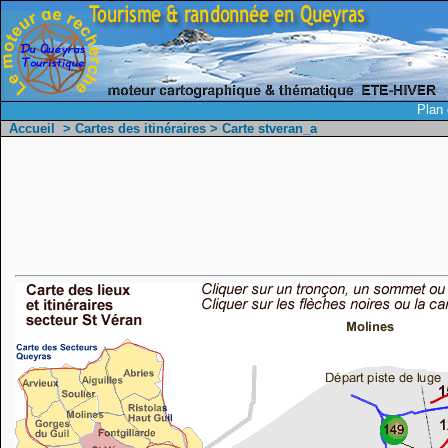
Plan 
Accueil
>
Cartes des itinéraires
> Carte stveran_a