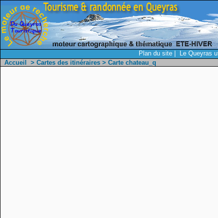
Plan du site
|
Le Queyras ut
Accueil
>
Cartes des itinéraires
> Carte chateau_q