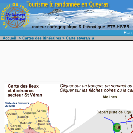
Plan 
Accueil
>
Cartes des itinéraires
> Carte stveran_a