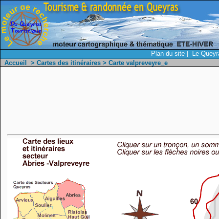
Plan du site
|
Le Queyra
Accueil
>
Cartes des itinéraires
> Carte valpreveyre_e