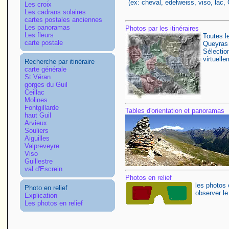
(ex: cheval, edelweiss, viso, lac, G
Les croix
Les cadrans solaires
cartes postales anciennes
Les panoramas
Photos par les itinéraires
Les fleurs
Toutes le
carte postale
Queyras é
Sélectio
virtuell
Recherche par itinéraire
carte générale
St Véran
gorges du Guil
Ceillac
Molines
Fontgillarde
Tables d'orientation et panoramas
haut Guil
Arvieux
Souliers
Aiguilles
Valpreveyre
Viso
Guillestre
val d'Escrein
Photos en relief
les photos 
Photo en relief
observer le 
Explication
Les photos en relief