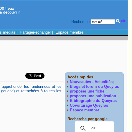
Recherche
s medias
|
Partager-échanger
|
Espace membre
Accès rapides
Nouveautés - Actualités;
appréhender les randonnées et les
Blogs et forum du Queyras
 gauche) et rattachées à toutes les
proposer une fiche
proposer une publication
Bibliographie du Queyras
Covoiturage Queyras
Espace membre
Recherche par google