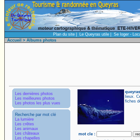
Plan du site
|
Le Queyras utile
|
Se loger - Loc
Accueil
> Albums photos
q
ueyras
Les dernières photos
lieux. 
Les meilleures photos
fiches d
Les photos les plus vues
Recherche par mot clé
La lumière
Les crêtes
Les animaux
Les châteaux
mot cle :
Les chapelles