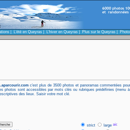
ations
|
L'été en Queyras
|
L'hiver en Queyras
|
Plus sur le Queyras
|
Photo
.aparcourir.com
c'est plus de 3500 photos et panoramas commentées pour 
Ces photos sont accessibles par mots clés ou rubriques prédéfinies (menu à
escriptives des lieux. Saisir votre mot clé.
strict
large