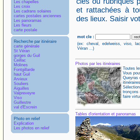
clés ou rubriques 
Les chapelles
Les croix
et rattachées à to
Les cadrans solaires
cartes postales anciennes
des lieux. Saisir vo
Les panoramas
Les fleurs
carte postale
mot cle :
Recherche par itinéraire
(ex: cheval, edelweiss, viso, la
carte générale
Véran ...)
St Véran
gorges du Guil
Ceillac
Photos par les itinéraires
Molines
Toutes le
Fontgillarde
Vous pouv
haut Guil
Queyras é
Arvieux
itinérair
Souliers
Sélection
Aiguilles
tronçons 
Valpreveyre
faire vir
Viso
Guillestre
val d'Escrein
Tables d'orientation et panoramas
Photo en relief
Explication
Les photos en relief