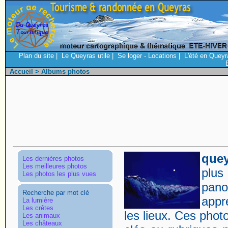
Plan du site
|
Le Queyras utile
|
Se loger - Locations
|
L'été en Queyr
Accueil
> Albums photos
q
uey
Les dernières photos
Les meilleures photos
plu
Les photos les plus vues
pan
Recherche par mot clé
appr
La lumière
Les crêtes
les lieux. Ces phot
Les animaux
Les châteaux