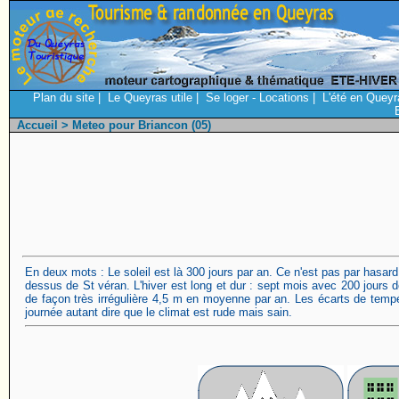
Plan du site
|
Le Queyras utile
|
Se loger - Locations
|
L'été en Queyr
Accueil
> Meteo pour Briancon (05)
En deux mots : Le soleil est là 300 jours par an. Ce n'est pas par hasar
dessus de St véran. L'hiver est long et dur : sept mois avec 200 jours 
de façon très irrégulière 4,5 m en moyenne par an. Les écarts de tem
journée autant dire que le climat est rude mais sain.