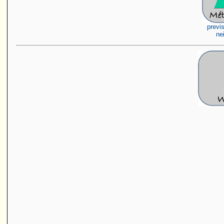
previ
ne