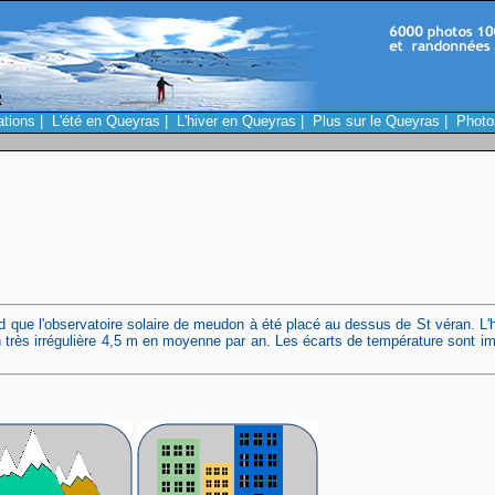
ations
|
L'été en Queyras
|
L'hiver en Queyras
|
Plus sur le Queyras
|
Photo
rd que l'observatoire solaire de meudon à été placé au dessus de St véran. L'h
n très irrégulière 4,5 m en moyenne par an. Les écarts de température sont 