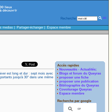
Recherche
s medias
|
Partager-échanger
|
Espace membre
Accès rapides
Nouveautés - Actualités;
iver est long et dur : sept mois avec
Blogs et forum du Queyras
importants jusqu'à 30° dans une même
proposer une fiche
proposer une publication
Bibliographie du Queyras
Covoiturage Queyras
Espace membre
Recherche par google