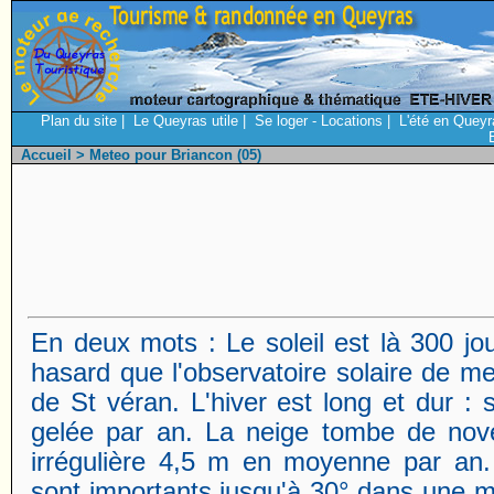
Plan du site
|
Le Queyras utile
|
Se loger - Locations
|
L'été en Queyr
Accueil
> Meteo pour Briancon (05)
En deux mots : Le soleil est là 300 jo
hasard que l'observatoire solaire de 
de St véran. L'hiver est long et dur :
gelée par an. La neige tombe de nove
irrégulière 4,5 m en moyenne par an.
sont importants jusqu'à 30° dans une 