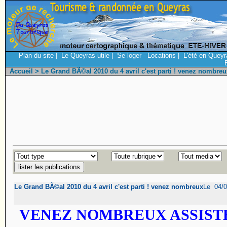
Plan du site
|
Le Queyras utile
|
Se loger - Locations
|
L'été en Queyr
Accueil
> Le Grand BÃ©al 2010 du 4 avril c'est parti ! venez nombreu
Le Grand BÃ©al 2010 du 4 avril c'est parti ! venez nombreux
Le 04/0
VENEZ NOMBREUX ASSIST