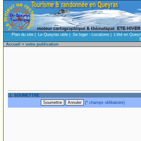
Plan du site
|
Le Queyras utile
|
Se loger - Locations
|
L'été en Queyr
Accueil
> votre publication
1. SOUMETTRE
(* champs oblibatoire)