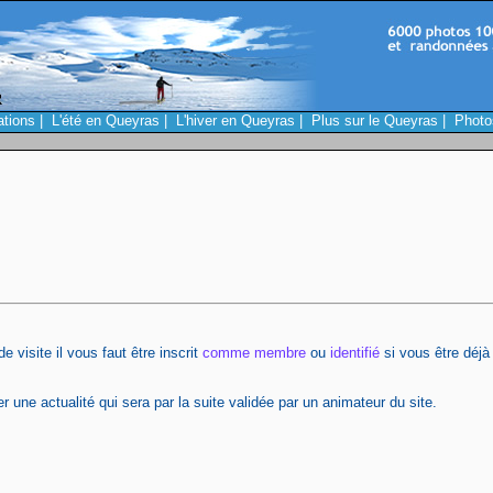
ations
|
L'été en Queyras
|
L'hiver en Queyras
|
Plus sur le Queyras
|
Photo
 visite il vous faut être inscrit
comme membre
ou
identifié
si vous être déjà 
 une actualité qui sera par la suite validée par un animateur du site.