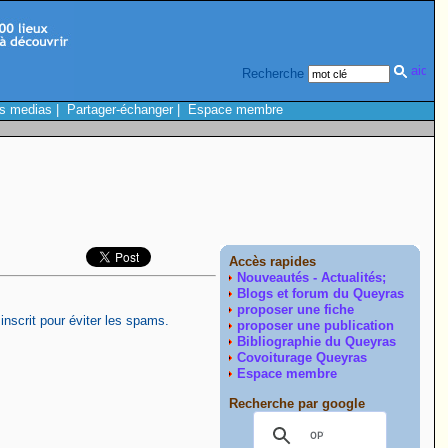
Recherche
s medias
|
Partager-échanger
|
Espace membre
Accès rapides
Nouveautés - Actualités;
Blogs et forum du Queyras
proposer une fiche
inscrit pour éviter les spams.
proposer une publication
Bibliographie du Queyras
Covoiturage Queyras
Espace membre
Recherche par google