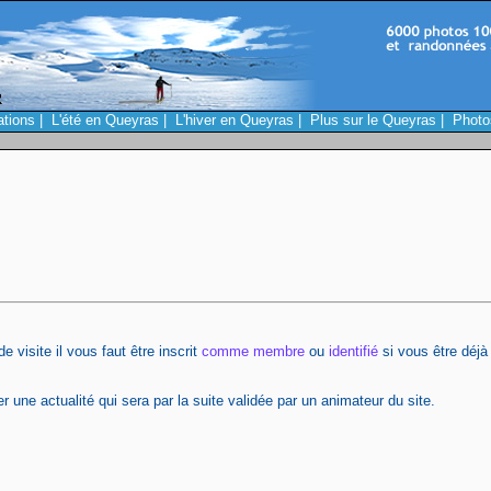
ations
|
L'été en Queyras
|
L'hiver en Queyras
|
Plus sur le Queyras
|
Photo
 visite il vous faut être inscrit
comme membre
ou
identifié
si vous être déjà 
 une actualité qui sera par la suite validée par un animateur du site.