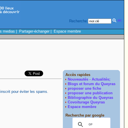
Recherche
s medias
|
Partager-échanger
|
Espace membre
Accès rapides
Nouveautés - Actualités;
Blogs et forum du Queyras
proposer une fiche
inscrit pour éviter les spams.
proposer une publication
Bibliographie du Queyras
Covoiturage Queyras
Espace membre
Recherche par google