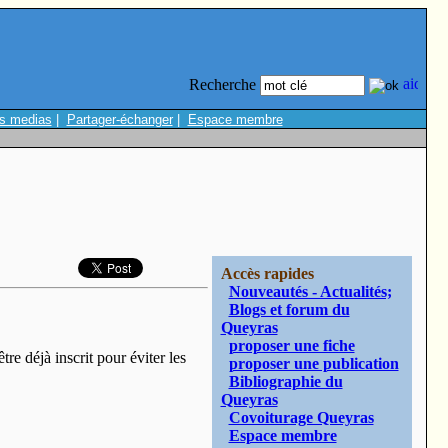
Recherche
s medias
|
Partager-échanger
|
Espace membre
Accès rapides
Nouveautés - Actualités;
Blogs et forum du
Queyras
proposer une fiche
tre déjà inscrit pour éviter les
proposer une publication
Bibliographie du
Queyras
Covoiturage Queyras
Espace membre