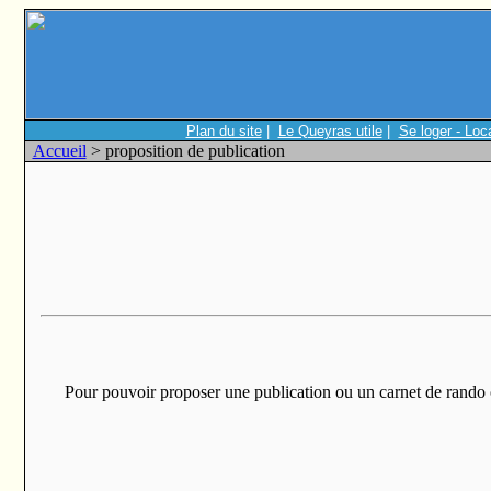
Plan du site
|
Le Queyras utile
|
Se loger - Loc
Accueil
> proposition de publication
Pour pouvoir proposer une publication ou un carnet de rando ou