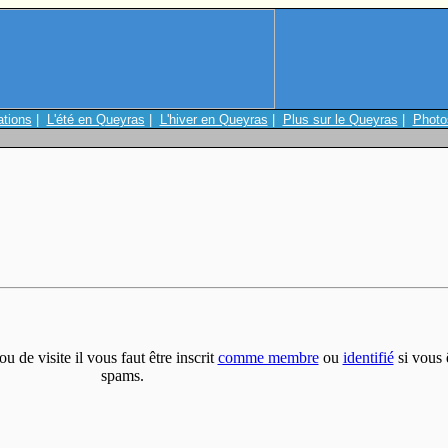
ations
|
L'été en Queyras
|
L'hiver en Queyras
|
Plus sur le Queyras
|
Photo
 de visite il vous faut être inscrit
comme membre
ou
identifié
si vous ê
spams.