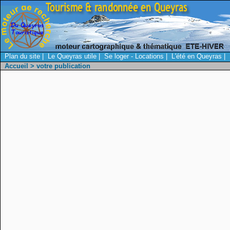
Plan du site
|
Le Queyras utile
|
Se loger - Locations
|
L'été en Queyras
|
Accueil
> votre publication