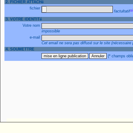
2. FICHIER ATTACHé
fichier
factultatif
3. VOTRE IDENTITé
Votre nom
impossible
e-mail
Cet email ne sera pas diffusé sur le site (nécessaire
4. SOUMETTRE
(* champs obli