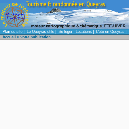
Plan du site
|
Le Queyras utile
|
Se loger - Locations
|
L'été en Queyras
|
Accueil
> votre publication