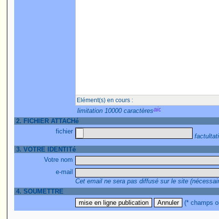
Elément(s) en cours :
limitation 10000 caractères
2. FICHIER ATTACHé
fichier
factultati
3. VOTRE IDENTITé
Votre nom
e-mail
Cet email ne sera pas diffusé sur le site (nécessai
4. SOUMETTRE
(* champs ob