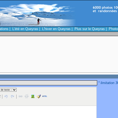
ations
|
L'été en Queyras
|
L'hiver en Queyras
|
Plus sur le Queyras
|
Photo
* limitation 