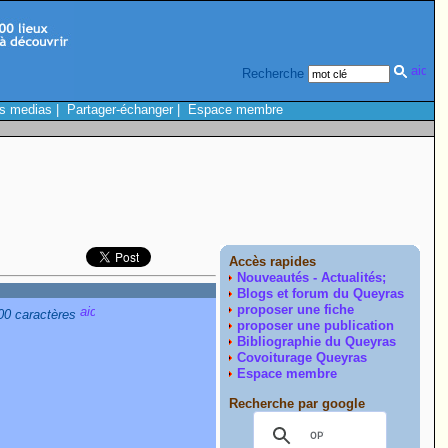
Recherche
s medias
|
Partager-échanger
|
Espace membre
Accès rapides
Nouveautés - Actualités;
Blogs et forum du Queyras
proposer une fiche
300 caractères
proposer une publication
Bibliographie du Queyras
Covoiturage Queyras
Espace membre
Recherche par google