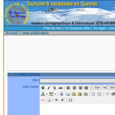
Plan du site
|
Le Queyras utile
|
Se loger - Loc
Accueil
> votre publication
1. LA PUBLICATION
titre
votre texte