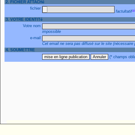
2. FICHIER ATTACHé
fichier
factultatif
3. VOTRE IDENTITé
Votre nom
impossible
e-mail
Cet email ne sera pas diffusé sur le site (nécessaire
4. SOUMETTRE
(* champs obli