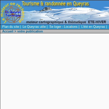
Plan du site
|
Le Queyras utile
|
Se loger - Locations
|
L'été en Queyras
|
Accueil
> votre publication