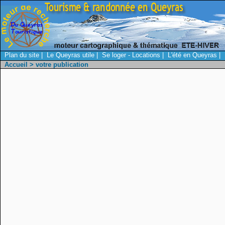
Plan du site
|
Le Queyras utile
|
Se loger - Locations
|
L'été en Queyras
|
Accueil
> votre publication