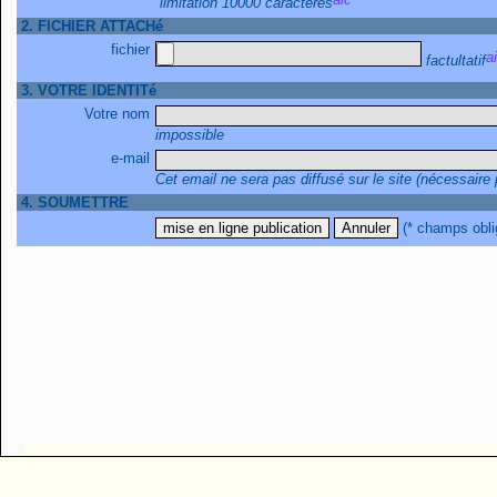
limitation 10000 caractères
2. FICHIER ATTACHé
fichier
factultatif
3. VOTRE IDENTITé
Votre nom
impossible
e-mail
Cet email ne sera pas diffusé sur le site (nécessaire
4. SOUMETTRE
(* champs obli