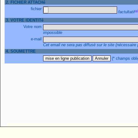
2. FICHIER ATTACHé
fichier
factultatif
3. VOTRE IDENTITé
Votre nom
impossible
e-mail
Cet email ne sera pas diffusé sur le site (nécessaire
4. SOUMETTRE
(* champs obli