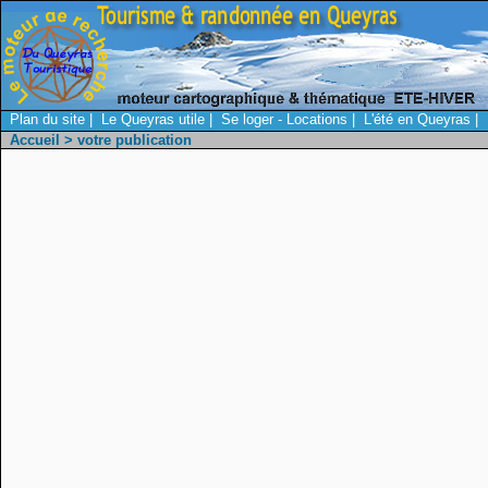
Plan du site
|
Le Queyras utile
|
Se loger - Locations
|
L'été en Queyras
|
Accueil
> votre publication