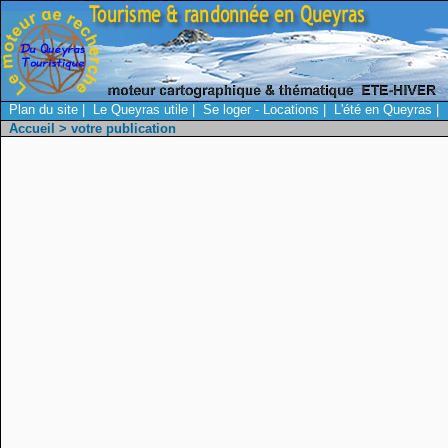
Plan du site
|
Le Queyras utile
|
Se loger - Locations
|
L'été en Queyras
|
Accueil
> votre publication