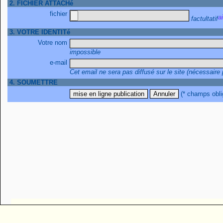
2. FICHIER ATTACHé
fichier
factultatif
3. VOTRE IDENTITé
Votre nom
impossible
e-mail
Cet email ne sera pas diffusé sur le site (nécessaire
4. SOUMETTRE
(* champs obli