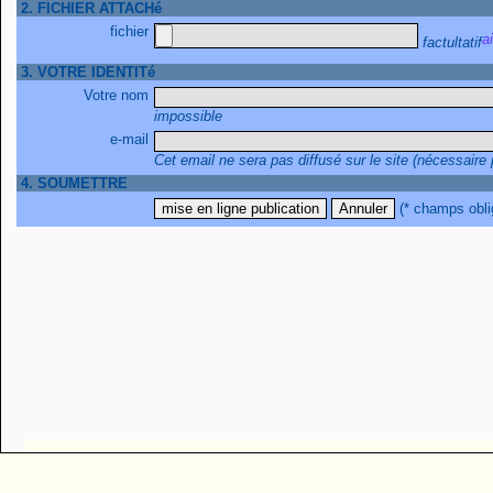
2. FICHIER ATTACHé
fichier
factultatif
3. VOTRE IDENTITé
Votre nom
impossible
e-mail
Cet email ne sera pas diffusé sur le site (nécessaire
4. SOUMETTRE
(* champs obli