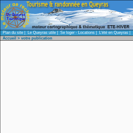
Plan du site
|
Le Queyras utile
|
Se loger - Locations
|
L'été en Queyras
|
Accueil
> votre publication